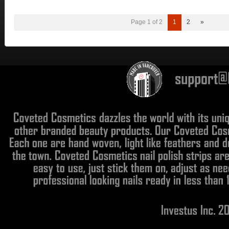
Page 1 of 2
1
2
»